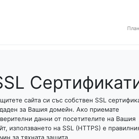
Пла
SSL Сертификат
щитете сайта си със собствен SSL сертифика
даден за Вашия домейн. Ако приемате
верителни данни от посетителите на Вашия
йт, използването на SSL (HTTPS) е правилни
чин за тяхната защита.