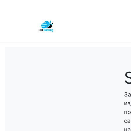
За
из
по
са
на