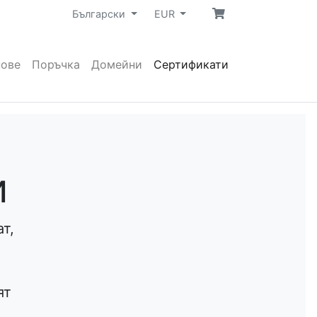
Български
EUR
нове
Поръчка
Домейни
Сертификати
и
т,
ят