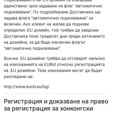
единствено чрез задаване на флаг "автоматично
подновяване". По подразбиране Доставчика ще
задава флага "автоматично подновяване" за
включен. Ако клиент не желае да поднови
определен .EU домейн, той трябва да уведоми
Доставчика поне тридесет дни преди изтичането
на домейна, за да бъде изключен флагът
"автоматично подновяване".
Всички .EU домейни трябва да отговарят напълно
на изискванията на EURid относно регистрацията
на .EU домейни. Тези изисквания могат да бъдат
разгледани на:
http://www.eurid.eu/bg/
Регистрация и доказване на право
за регистрация за хонконгски