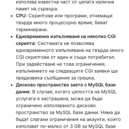
използва известна част от цялата налична
памет на сървъра.
CPU:
Скриптове или програми, отнемащи
твърде много процесорно време, биват
терминирани.
Едновременно изпълняване на няколко CGI
скрипта:
Системата не позволява
едновременното изпълняване на твърде много
CGI скриптове от един и същи потребител.
При задействане на това ограничение,
изпълнението на следващите CGI заявки ще
предизвика съобщение за грешка.
Дисково пространство заето с MySQL бази
данни:
В случаи, когато цялостта на MySQL
услугата е застрашена, може да бъде
ограничено използваното дисково
пространство за MySQL бази данни. Няма да
бъдат слагани ограничения на акаунти, които
използват по-малко от 3 GB за MySQL бази