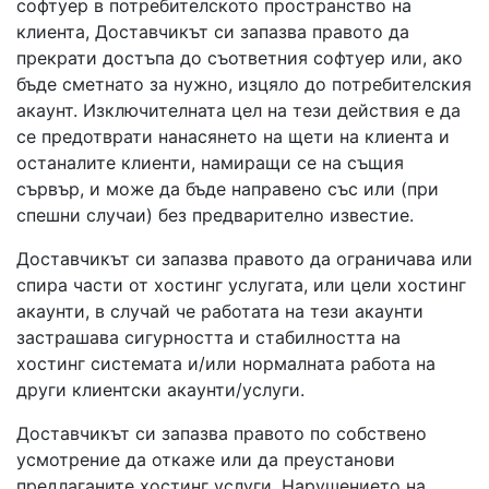
софтуер в потребителското пространство на
клиента, Доставчикът си запазва правото да
прекрати достъпа до съответния софтуер или, ако
бъде сметнато за нужно, изцяло до потребителския
акаунт. Изключителната цел на тези действия е да
се предотврати нанасянето на щети на клиента и
останалите клиенти, намиращи се на същия
сървър, и може да бъде направено със или (при
спешни случаи) без предварително известие.
Доставчикът си запазва правото да ограничава или
спира части от хостинг услугата, или цели хостинг
акаунти, в случай че работата на тези акаунти
застрашава сигурността и стабилността на
хостинг системата и/или нормалната работа на
други клиентски акаунти/услуги.
Доставчикът си запазва правото по собствено
усмотрение да откаже или да преустанови
предлаганите хостинг услуги. Нарушението на