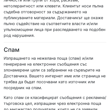
личности или групи от хора, расизъм,
нетолерантност или клевети. Клиентът носи пълна
съдебна отговорност за съдържанието на
публикуваните материали. Доставчикът ще окаже
пълно съдействие на съответните власти и/или
упълномощени лица при разследването на подобен
род нарушения.
Спам
Изпращането на нежелана поща (спам) и/или
генериране на електронни съобщения със
злонамерени цели са забранени на сървърите на
Доставчика. Вашето интернет име или страница не
трябва да бъдат посочвани като източник или
посредник на спам.
Като спам се класифицират съобщения с рекламна/
търговска цел, изпращани чрез електронна поща
до множество получатели, които не са заявили