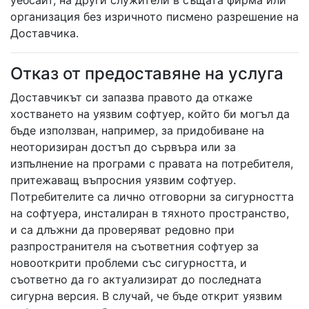
уебсайт, на други служители в същата фирма или
организация без изричното писмено разрешение на
Доставчика.
Отказ от предоставяне на услуга
Доставчикът си запазва правото да откаже
хостването на уязвим софтуер, който би могъл да
бъде използван, например, за придобиване на
неоторизиран достъп до сървъра или за
изпълнение на програми с правата на потребителя,
притежаващ въпросния уязвим софтуер.
Потребителите са лично отговорни за сигурността
на софтуера, инсталиран в тяхното пространство,
и са длъжни да проверяват редовно при
разпространителя на съответния софтуер за
новооткрити проблеми със сигурността, и
съответно да го актуализират до последната
сигурна версия. В случай, че бъде открит уязвим