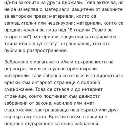
и/или законите на други държави. Това включва, но
не се изчерпва с: материали, защитени от законите
за авторски права; материали, които са
заплашителни или нецензурни; материали, които са
предназначени за лица над 18 години ("само за
възрастни"); материали, защитени като фирмена
тайна или с друг статут ограничаващ тяхното
публично разпространение.
Забранено е излагането и/или съхранението на
порнографски и сексуално ориентирани
материали. Тази забрана се отнася и за директните
връзки към интернет страници с подобно
съдържание. Това се отнася и до интернет
страници, които подтикват към дейности
забранени от закона, насилие или имат
съдържание, застрашаващо наш сървър или друг
сървър в мрежата. Връзките към страници с
подобно съдържание са също забранени.