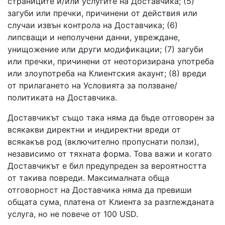
страниците и/или услугите на Доставчика; (5)
загуби или пречки, причинени от действия или
случаи извън контрола на Доставчика; (6)
липсващи и неполучени данни, увреждане,
унищожение или други модификации; (7) загуби
или пречки, причинени от неоторизирана употреба
или злоупотреба на Клиентския акаунт; (8) вреди
от прилагането на Условията за ползване/
политиката на Доставчика.
Доставчикът също така няма да бъде отговорен за
всякакви директни и индиректни вреди от
всякакъв род (включително пропуснати ползи),
независимо от тяхната форма. Това важи и когато
Доставчикът е бил предупреден за вероятността
от такива повреди. Максималната обща
отговорност на Доставчика няма да превиши
общата сума, платена от Клиента за разглежданата
услуга, но не повече от 100 USD.