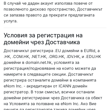
В случай че даден акаунт използва повече от
позволеното дисково пространство, Доставчикът
си запазва правото да прекрати предлаганата
услуга.
Условия за регистрация на
домейни чрез Доставчика
Доставчикът регистрира .EU домейни в EURid, а
.HK, .COM.HK, .NET.HK, .ORG.HK, .IDV.HK, и .EDU.HK
домейни в domain.net.hk, условията за
регистрация/подновяване на които можете да
намерите в следващите секции. Доставчикът
регистрира останалите домейни в компанията
eNom Inc. - акредитиран от ICANN домейн
регистратор. В този смисъл, всички останали
домейни регистрирани чрез Доставчика са обект
на Условията за ползване на eNom Inc. Ако Вие
решите да регистрирате такива домейни чрез