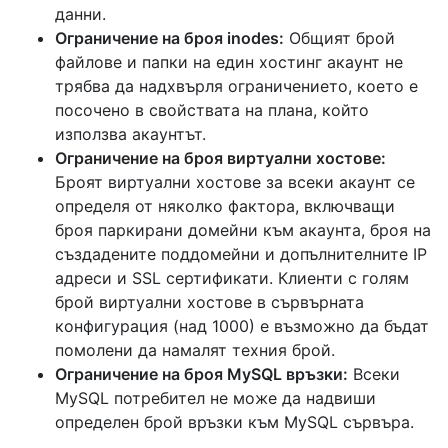
данни.
Ограничение на броя inodes:
Общият брой
файлове и папки на един хостинг акаунт не
трябва да надхвърля ограничението, което е
посочено в свойствата на плана, който
използва акаунтът.
Ограничение на броя виртуални хостове:
Броят виртуални хостове за всеки акаунт се
определя от няколко фактора, включващи
броя паркирани домейни към акаунта, броя на
създадените поддомейни и допълнителните IP
адреси и SSL сертификати. Клиенти с голям
брой виртуални хостове в сървърната
конфигурация (над 1000) е възможно да бъдат
помолени да намалят техния брой.
Ограничение на броя MySQL връзки:
Всеки
MySQL потребител не може да надвиши
определен брой връзки към MySQL сървъра.