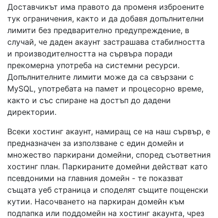
Доставчикът има правото да променя изброените
тук ограничения, както и да добавя допълнителни
лимити без предварително предупреждение, в
случай, че даден акаунт застрашава стабилността
и производителността на сървъра поради
прекомерна употреба на системни ресурси.
Допълнителните лимити може да са свързани с
MySQL, употребата на памет и процесорно време,
както и със спиране на достъп до дадени
директории.
Всеки хостинг акаунт, намиращ се на наш сървър, е
предназначен за използване с един домейн и
множество паркирани домейни, според съответния
хостинг план. Паркираните домейни действат като
псевдоними на главния домейн - те показват
същата уеб страница и споделят същите пощенски
кутии. Насочването на паркиран домейн към
подпапка или поддомейн на хостинг акаунта, чрез